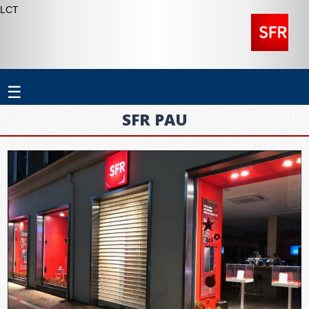
LCT
☰
SFR PAU